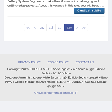
Battery System Engineer to make the difference in challenging and
cutting-edge projects. About this vacancy In this role, you will be at the
forefront of developing innovative battery...
Candidati subito
<<
<
217
218
219
220
>
>>
PRIVACY POLICY
COOKIE POLICY
CONTACT US
Copyright 2026 T-DIRECT S.R.L. | Sede legale: Viale Sarca n. 336, Edificio
Sedici - 20126 Milano
Direzione Amministrazione: Viale Sarca n. 336, Edificio Sedici - 20126 Milano
P.IVA e Codice Fiscale: 09290830968 | R.E.A.: MI-2081245 | Capitale Sociale:
46.336,00 i.v.
Unsubscribe from Jobinaclick IT