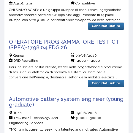
Agap2 Italia
Competitive
CHI SIAMO AGAP2 è un gruppo europeo di consulenza ingegneristica
operativa facente parte del Gruppo Mo Ongy. Presente in 14 paesi
europei con oltre 9.000 dipendenti abbiamo aperto, da circa sette anni,
la prima sede italiana a Milano e, vista la con...
Candidati subito
OPERATORE PROGRAMMATORE TEST ICT
(SPEA)-1798.04.FDG.26
Genoa
09/08/2026
DRD Recruiting
34000 - 34000
Per una società nostra cliente, leader nella progettazione e produzione
di soluzioni di elettronica di potenza e sistemi custom per la
conversione dell'energia, destinati ai settori della mobilità elettrica,
industriale, medicale e aerospace, siamo...
Candidati subito
Automotive battery system engineer (young
graduate)
Turin
09/08/2026
TMC Italia | Technology And
30000 - 30000
Engineering Services
TMC Italy is currently seeking a talented and motivated Automotive