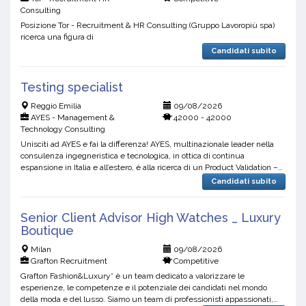
Consulting
Posizione Tor - Recruitment & HR Consulting (Gruppo Lavoropiù spa)
ricerca una figura di
Candidati subito
Testing specialist
Reggio Emilia
09/08/2026
AYES - Management &
42000 - 42000
Technology Consulting
Unisciti ad AYES e fai la differenza! AYES, multinazionale leader nella
consulenza ingegneristica e tecnologica, in ottica di continua
espansione in Italia e all’estero, è alla ricerca di un Product Validation –
Testing Specialist per un importa...
Candidati subito
Senior Client Advisor High Watches _ Luxury
Boutique
Milan
09/08/2026
Grafton Recruitment
Competitive
Grafton Fashion&Luxury* è un team dedicato a valorizzare le
esperienze, le competenze e il potenziale dei candidati nel mondo
della moda e del lusso. Siamo un team di professionisti appassionati,