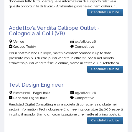
dopo aver letto tutti i dettagli e le informazioni di supporto relative a
questa opportunità di lavoro.- Ambientre giovane e dinamicoPer un
importante progetto di espansione commercial...
Candidati subito
Addetto/a Vendita Calliope Outlet -
Colognola ai Colli (VR)
Venice
09/08/2026
Gruppo Teddy
Competitive
Per il nostro brand Calliope, marchio contemporaneo e up to date
presente con più di 200 punti vendita in oltre 20 paesi nel mondo
attraverso punti vendita fisici e online, siamo in cerca di un Addetto/a
Vendita, per il punto vendita Outlet di Colog...
Candidati subito
Test Design Engineer
Ficarazzelli-Bagni Italia
09/08/2026
Randstad Digital Italia
Competitive
Randstad Digital Consulting è una società di consulenza globale nei
settori Information Technologies e Engineering, con oltre 25.000 esperti
in tutto il mondo. Siamo un'organizzazione che mette al primo posto i
talenti, e siamo focalizzati nel...
Candidati subito