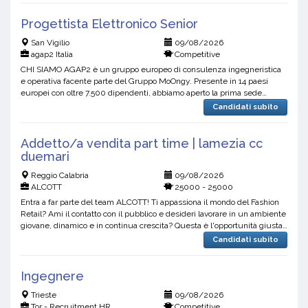
Progettista Elettronico Senior
San Vigilio
09/08/2026
agap2 Italia
Competitive
CHI SIAMO AGAP2 è un gruppo europeo di consulenza ingegneristica
e operativa facente parte del Gruppo MoOngy. Presente in 14 paesi
europei con oltre 7.500 dipendenti, abbiamo aperto la prima sede
italiana a Milano e, vista la continua crescita, stia...
Candidati subito
Addetto/a vendita part time | lamezia cc
duemari
Reggio Calabria
09/08/2026
ALCOTT
25000 - 25000
Entra a far parte del team ALCOTT! Ti appassiona il mondo del Fashion
Retail? Ami il contatto con il pubblico e desideri lavorare in un ambiente
giovane, dinamico e in continua crescita? Questa è l'opportunità giusta
per te. ALCOTT è un brand fash...
Candidati subito
Ingegnere
Trieste
09/08/2026
Tor - Recruitment HR
Competitive