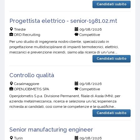
professional reasons. The company expanded r...
Candidati subito
Progettista elettrico - senior-1981.02.mt
Trieste
09/08/2026
DRD Recruiting
Competitive
Per uno studio di ingegneria nostro cliente, specializzato in
progettazione multidisciplinare di impianti termotecnici, elettrici,
meccanici e prevenzione incendi, siamo alla ricerca di un/una:
PROGETTISTA ELETTRICO - SENIOR La risorsa avrà le segue...
Candidati subito
Controllo qualità
Casalmaggiore
09/08/2026
OPENJOBMETIS SPA
Competitive
Openjobmetis S.p.a. Divisione Permanent, filiale di Asola (MN), per
azienda metalmeccanica, ricerca e seleziona un/aL'esperienza
richiesta ai candidati, così come le competenze e le qualifiche
aggiuntive necessarie per questo lavoro, sono elencate d...
Candidati subito
Senior manufacturing engineer
Turin
09/08/2026