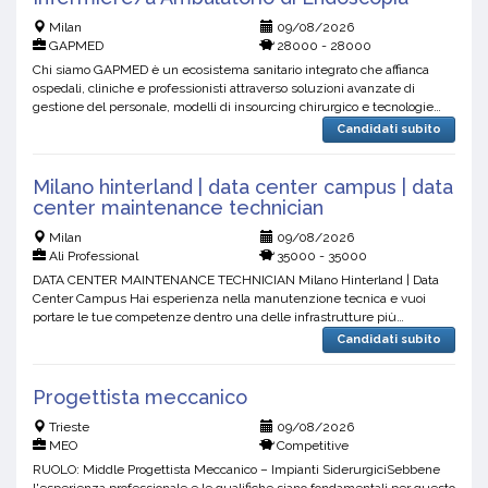
Milan
09/08/2026
GAPMED
28000 - 28000
Chi siamo GAPMED è un ecosistema sanitario integrato che affianca
ospedali, cliniche e professionisti attraverso soluzioni avanzate di
gestione del personale, modelli di insourcing chirurgico e tecnologie
proprietarie, progettati per rafforzare la...
Candidati subito
Milano hinterland | data center campus | data
center maintenance technician
Milan
09/08/2026
Ali Professional
35000 - 35000
DATA CENTER MAINTENANCE TECHNICIAN Milano Hinterland | Data
Center Campus Hai esperienza nella manutenzione tecnica e vuoi
portare le tue competenze dentro una delle infrastrutture più
strategiche del mondo digitale? Ali Professional ricerca, per un...
Candidati subito
Progettista meccanico
Trieste
09/08/2026
MEO
Competitive
RUOLO: Middle Progettista Meccanico – Impianti SiderurgiciSebbene
l'esperienza professionale e le qualifiche siano fondamentali per questo