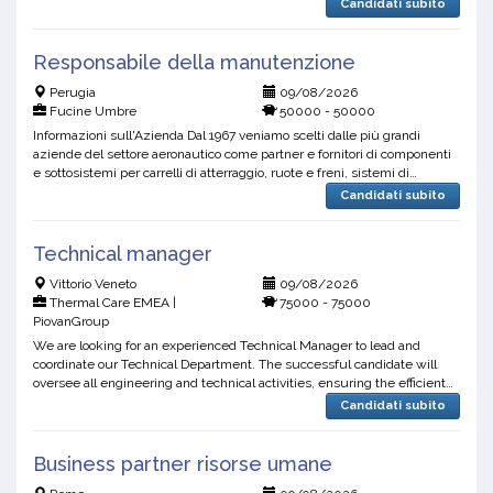
Candidati subito
Responsabile della manutenzione
Perugia
09/08/2026
Fucine Umbre
50000 - 50000
Informazioni sull'Azienda Dal 1967 veniamo scelti dalle più grandi
aziende del settore aeronautico come partner e fornitori di componenti
e sottosistemi per carrelli di atterraggio, ruote e freni, sistemi di
controllo e attuazione, rotori e trasm...
Candidati subito
Technical manager
Vittorio Veneto
09/08/2026
Thermal Care EMEA |
75000 - 75000
PiovanGroup
We are looking for an experienced Technical Manager to lead and
coordinate our Technical Department. The successful candidate will
oversee all engineering and technical activities, ensuring the efficient
design, development, and industrialization of ...
Candidati subito
Business partner risorse umane