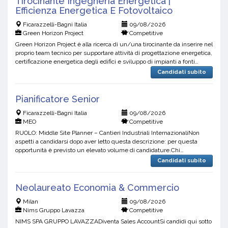
Tirocinante Ingegneria Energetica |
Efficienza Energetica E Fotovoltaico
Ficarazzelli-Bagni Italia
09/08/2026
Green Horizon Project
Competitive
Green Horizon Project è alla ricerca di un/una tirocinante da inserire nel
proprio team tecnico per supportare attività di progettazione energetica,
certificazione energetica degli edifici e sviluppo di impianti a fonti
rinnovabili.Scopra di più s...
Candidati subito
Pianificatore Senior
Ficarazzelli-Bagni Italia
09/08/2026
MEO
Competitive
RUOLO: Middle Site Planner – Cantieri Industriali InternazionaliNon
aspetti a candidarsi dopo aver letto questa descrizione: per questa
opportunità è previsto un elevato volume di candidature.Chi
siamoMeogroup è una società di consulenza e supp...
Candidati subito
Neolaureato Economia & Commercio
Milan
09/08/2026
Nims Gruppo Lavazza
Competitive
NIMS SPA GRUPPO LAVAZZADiventa Sales AccountSi candidi qui sotto