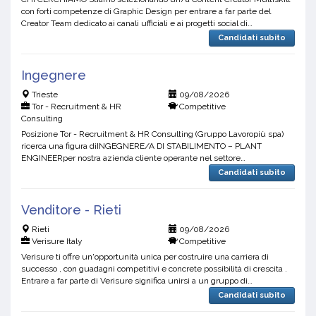
con forti competenze di Graphic Design per entrare a far parte del
Creator Team dedicato ai canali ufficiali e ai progetti social di
un'importante squadra di Serie A.Cerchiamo una fi...
Candidati subito
Ingegnere
Trieste
09/08/2026
Tor - Recruitment & HR
Competitive
Consulting
Posizione Tor - Recruitment & HR Consulting (Gruppo Lavoropiù spa)
ricerca una figura diINGEGNERE/A DI STABILIMENTO – PLANT
ENGINEERper nostra azienda cliente operante nel settore
food&beverage sita in zona Aquilinia (TS).Prima di candidarsi pe...
Candidati subito
Venditore - Rieti
Rieti
09/08/2026
Verisure Italy
Competitive
Verisure ti offre un'opportunità unica per costruire una carriera di
successo , con guadagni competitivi e concrete possibilità di crescita .
Entrare a far parte di Verisure significa unirsi a un gruppo di
professionisti seri e competenti...
Candidati subito