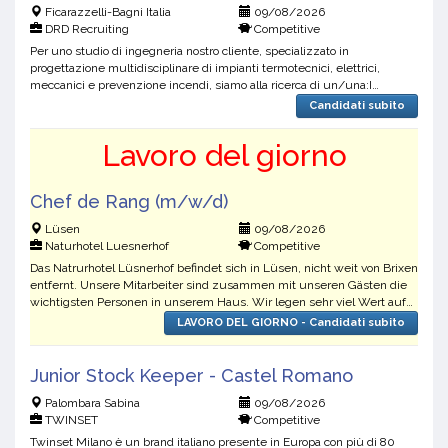
Ficarazzelli-Bagni Italia
09/08/2026
DRD Recruiting
Competitive
Per uno studio di ingegneria nostro cliente, specializzato in
progettazione multidisciplinare di impianti termotecnici, elettrici,
meccanici e prevenzione incendi, siamo alla ricerca di un/una:I
candidati sono invitati a leggere attentamente tutti gl...
Candidati subito
Lavoro del giorno
Chef de Rang (m/w/d)
Lüsen
09/08/2026
Naturhotel Luesnerhof
Competitive
Das Natrurhotel Lüsnerhof befindet sich in Lüsen, nicht weit von Brixen
entfernt. Unsere Mitarbeiter sind zusammen mit unseren Gästen die
wichtigsten Personen in unserem Haus. Wir legen sehr viel Wert auf
die das Wohlbefinden unseres Teams liegen ...
LAVORO DEL GIORNO - Candidati subito
Junior Stock Keeper - Castel Romano
Palombara Sabina
09/08/2026
TWINSET
Competitive
Twinset Milano è un brand italiano presente in Europa con più di 80