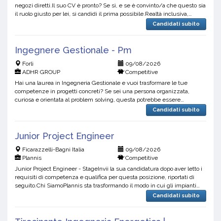
negozi diretti.Il suo CV è pronto? Se sì, e se è convinto/a che questo sia
il ruolo giusto per lei, si candidi il prima possibile.Realtà inclusiva,
dinamica e stimolante, si po...
Candidati subito
Ingegnere Gestionale - Pm
Forlì
09/08/2026
ADHR GROUP
Competitive
Hai una laurea in Ingegneria Gestionale e vuoi trasformare le tue
competenze in progetti concreti? Se sei una persona organizzata,
curiosa e orientata al problem solving, questa potrebbe essere
l'opportunità giusta per te.Possiede le qualifiche e le...
Candidati subito
Junior Project Engineer
Ficarazzelli-Bagni Italia
09/08/2026
Plannis
Competitive
Junior Project Engineer - StageInvii la sua candidatura dopo aver letto i
requisiti di competenza e qualifica per questa posizione, riportati di
seguito.Chi SiamoPlannis sta trasformando il modo in cui gli impianti
fotovoltaici vengono venduti, proge...
Candidati subito