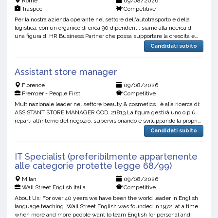
Rome
09/08/2026
Traspec
Competitive
Per la nostra azienda operante nel settore dell'autotrasporto e della
logistica, con un organico di circa 90 dipendenti, siamo alla ricerca di
una figura di HR Business Partner che possa supportare la crescita e
l'evoluzione organizzativa. La risor...
Candidati subito
Assistant store manager
Florence
09/08/2026
Prem1er - People First
Competitive
Multinazionale leader nel settore beauty & cosmetics , è alla ricerca di:
ASSISTANT STORE MANAGER COD. 21813 La figura gestirà uno o più
reparti all’interno del negozio, supervisionando e sviluppando la propria
squadra di venditori, motivandolo ...
Candidati subito
IT Specialist (preferibilmente appartenente
alle categorie protette legge 68/99)
Milan
09/08/2026
Wall Street English Italia
Competitive
About Us: For over 40 years we have been the world leader in English
language teaching. Wall Street English was founded in 1972, at a time
when more and more people want to learn English for personal and