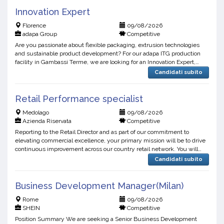
Innovation Expert
Florence
09/08/2026
adapa Group
Competitive
Are you passionate about flexible packaging, extrusion technologies
and sustainable product development? For our adapa ITG production
facility in Gambassi Terme, we are looking for an Innovation Expert,
Extrusion Films to manage and coordinate local...
Candidati subito
Retail Performance specialist
Medolago
09/08/2026
Azienda Riservata
Competitive
Reporting to the Retail Director and as part of our commitment to
elevating commercial excellence, your primary mission will be to drive
continuous improvement across our country retail network. You will
lead the country retail coaching strategy, sup...
Candidati subito
Business Development Manager(Milan)
Rome
09/08/2026
SHEIN
Competitive
Position Summary We are seeking a Senior Business Development