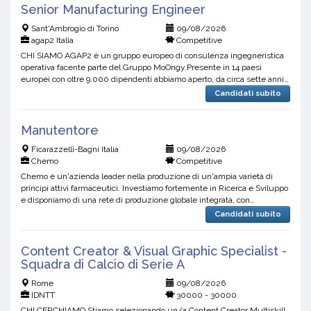
Senior Manufacturing Engineer
Sant'Ambrogio di Torino
09/08/2026
agap2 Italia
Competitive
CHI SIAMO AGAP2 è un gruppo europeo di consulenza ingegneristica
operativa facente parte del Gruppo MoOngy.Presente in 14 paesi
europei con oltre 9.000 dipendenti abbiamo aperto, da circa sette anni,
la prima sede italiana a Milano e, v...
Candidati subito
Manutentore
Ficarazzelli-Bagni Italia
09/08/2026
Chemo
Competitive
Chemo è un'azienda leader nella produzione di un'ampia varietà di
principi attivi farmaceutici. Investiamo fortemente in Ricerca e Sviluppo
e disponiamo di una rete di produzione globale integrata, con
stabilimenti in Italia, Spagna, Argentina e In...
Candidati subito
Content Creator & Visual Graphic Specialist -
Squadra di Calcio di Serie A
Rome
09/08/2026
IDNTT
30000 - 30000
CHI CERCHIAMO Stiamo selezionando un/a Content Creator Multiskill