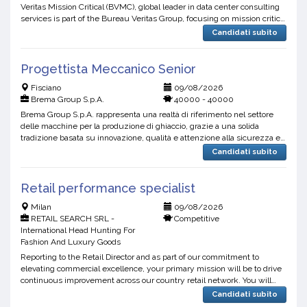
Veritas Mission Critical (BVMC), global leader in data center consulting
services is part of the Bureau Veritas Group, focusing on mission critical
data center facilities planning, const...
Candidati subito
Progettista Meccanico Senior
Fisciano
09/08/2026
Brema Group S.p.A.
40000 - 40000
Brema Group S.p.A. rappresenta una realtà di riferimento nel settore
delle macchine per la produzione di ghiaccio, grazie a una solida
tradizione basata su innovazione, qualità e attenzione alla sicurezza e
all’igiene alimentare. Per il potenziam...
Candidati subito
Retail performance specialist
Milan
09/08/2026
RETAIL SEARCH SRL -
Competitive
International Head Hunting For
Fashion And Luxury Goods
Reporting to the Retail Director and as part of our commitment to
elevating commercial excellence, your primary mission will be to drive
continuous improvement across our country retail network. You will
lead the country retail coaching strategy, sup...
Candidati subito