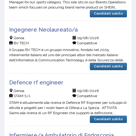
Manager for our sports category. This role sits on our Brands Operations
team which focuses on procuring brand name product on SHEIN
platform.Job ResponsibilitiesSupplier Development and...
Candidati subito
Ingegnere Neolaureato/a
Genoa
09/08/2026
BV TECH
Competitive
Il Gruppo BV TECH è un gruppo innovativo, fondato nel 2005,
interamente italiano ed uno dei principali attori del mercato italiano
dell’Information & Communication Technology e della Sicurezza delle
Informazioni.La preghiamo di leggere attentament...
Candidati subito
Defence rf engineer
Genoa
09/08/2026
STAM S.r.l.
Competitive
STAM è attualmente alla ricerca di Defence RF Engineer per sviluppo di
attività e progetti per i nostri team di Difesa a La Spezia . ATTIVITÀ :
Siamo alla ricerca di un RF Engineer che supporti la definizione,
gestione e validazione di apparati di...
Candidati subito
Infermiere/a Ambulatorio di Endoscopia