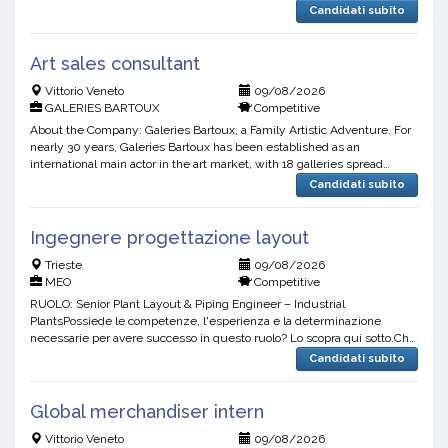
lavoriamo per accompagnare i nostri candidati verso...
Candidati subito
Art sales consultant
Vittorio Veneto
09/08/2026
GALERIES BARTOUX
Competitive
About the Company: Galeries Bartoux, a Family Artistic Adventure. For
nearly 30 years, Galeries Bartoux has been established as an
international main actor in the art market, with 18 galleries spread
across France, Monaco, London, Venise & Miami. Dri...
Candidati subito
Ingegnere progettazione layout
Trieste
09/08/2026
MEO
Competitive
RUOLO: Senior Plant Layout & Piping Engineer – Industrial
PlantsPossiede le competenze, l'esperienza e la determinazione
necessarie per avere successo in questo ruolo? Lo scopra qui sotto.Chi
siamoMeogroup è una società di consulenza e supporto o...
Candidati subito
Global merchandiser intern
Vittorio Veneto
09/08/2026