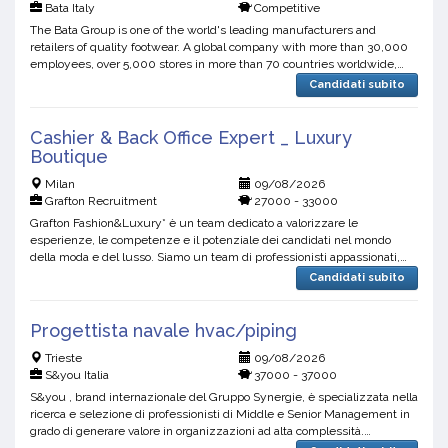
Bata Italy
Competitive
The Bata Group is one of the world's leading manufacturers and
retailers of quality footwear. A global company with more than 30,000
employees, over 5,000 stores in more than 70 countries worldwide,
Bata has been providing the best shoes at the best ...
Candidati subito
Cashier & Back Office Expert _ Luxury
Boutique
Milan
09/08/2026
Grafton Recruitment
27000 - 33000
Grafton Fashion&Luxury* è un team dedicato a valorizzare le
esperienze, le competenze e il potenziale dei candidati nel mondo
della moda e del lusso. Siamo un team di professionisti appassionati,
lavoriamo per accompagnare i nostri candidati verso...
Candidati subito
Progettista navale hvac/piping
Trieste
09/08/2026
S&you Italia
37000 - 37000
S&you , brand internazionale del Gruppo Synergie, è specializzata nella
ricerca e selezione di professionisti di Middle e Senior Management in
grado di generare valore in organizzazioni ad alta complessità.
Affianchiamo PMI, aziende e gruppi indust...